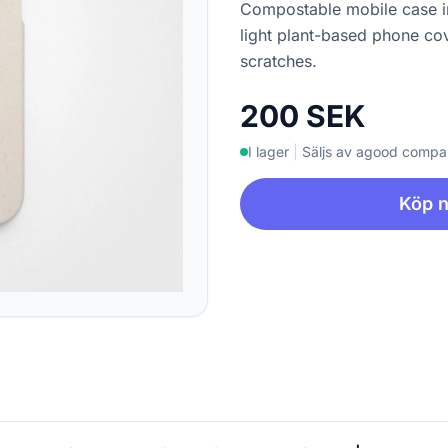
Compostable mobile case in
light plant-based phone co
scratches.
200 SEK
I lager
|
Säljs av agood comp
Köp 