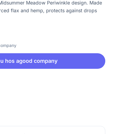
Midsummer Meadow Periwinkle design. Made
rced flax and hemp, protects against drops
 company
nu hos agood company