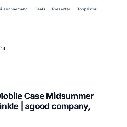
ilabonnemang
Deals
Presenter
Topplistor
 13
Mobile Case Midsummer
nkle | agood company,