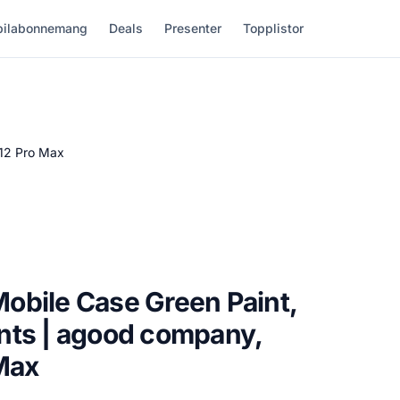
ilabonnemang
Deals
Presenter
Topplistor
 12 Pro Max
obile Case Green Paint,
nts | agood company,
Max