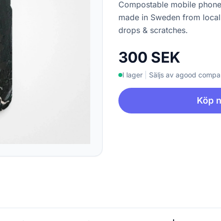
Compostable mobile phone 
made in Sweden from locall
drops & scratches.
300 SEK
I lager
|
Säljs av agood comp
Köp 