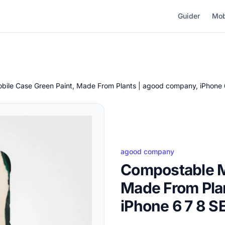
Guider
Mob
ile Case Green Paint, Made From Plants | agood company, iPhone 
agood company
Compostable M
Made From Pla
iPhone 6 7 8 S