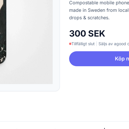
Compostable mobile phone 
made in Sweden from locall
drops & scratches.
300 SEK
Tillfälligt slut
|
Säljs av agood
Köp 