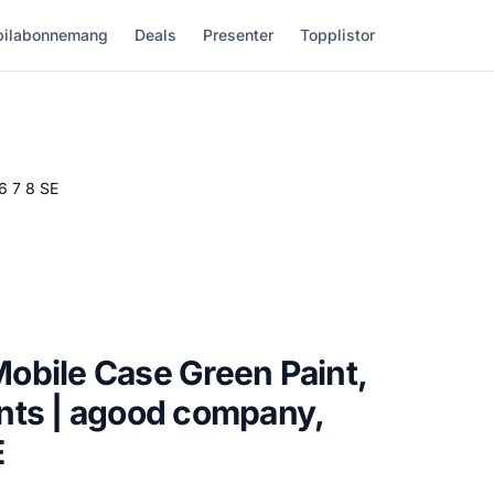
ilabonnemang
Deals
Presenter
Topplistor
6 7 8 SE
obile Case Green Paint,
nts | agood company,
E