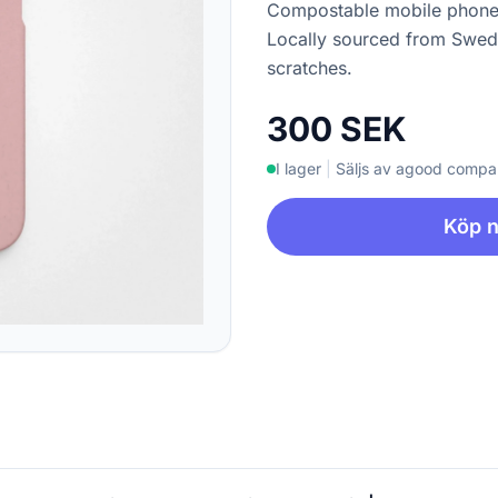
Compostable mobile phone c
Locally sourced from Swed
scratches.
300 SEK
I lager
|
Säljs av agood comp
Köp 