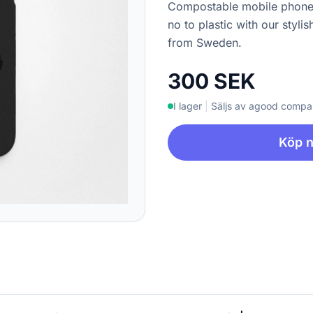
Compostable mobile phone 
no to plastic with our styl
from Sweden.
300 SEK
I lager
|
Säljs av agood comp
Köp 