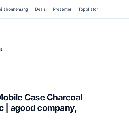
ilabonnemang
Deals
Presenter
Topplistor
us
obile Case Charcoal
ic | agood company,