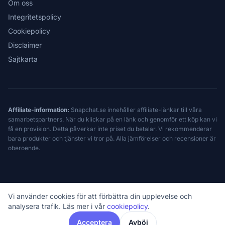
Om oss
Integritetspolicy
Cookiepolicy
Disclaimer
Sajtkarta
Affiliate-information:
Snapchat.se innehåller affiliate-länkar till våra
samarbetspartners. När du klickar på en länk och genomför ett köp kan vi
få en provision. Detta påverkar inte priset du betalar. Vi rekommenderar
bara produkter och tjänster vi tror på. Alla jämförelser och recensioner är
oberoende.
© 2026 Snapchat.se — Oberoende sedan 2024. Ej associerad med Snap
Vi använder cookies för att förbättra din upplevelse och
Inc.
Snapchat® är ett registrerat varumärke tillhörande Snap Inc.
analysera trafik. Läs mer i vår
cookiepolicy
.
Acceptera
Avböj