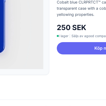
Cobalt blue CLRPRTCT™ cas
transparent case with a coba
yellowing properties.
250 SEK
I lager
|
Säljs av agood comp
Köp 