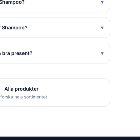
r Shampoo?
▾
air Shampoo?
▾
n bra present?
▾
Alla produkter
forska hela sortimentet