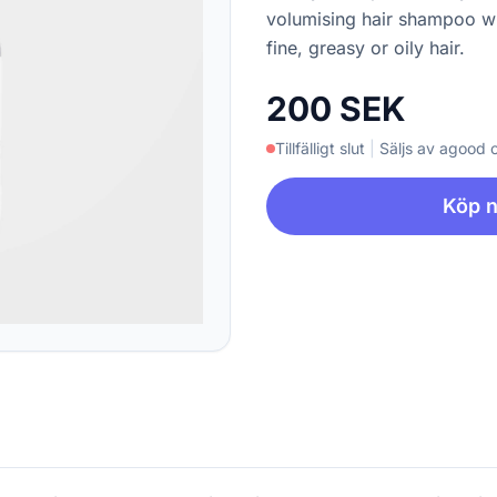
volumising hair shampoo wi
fine, greasy or oily hair.
200 SEK
Tillfälligt slut
|
Säljs av agood
Köp 