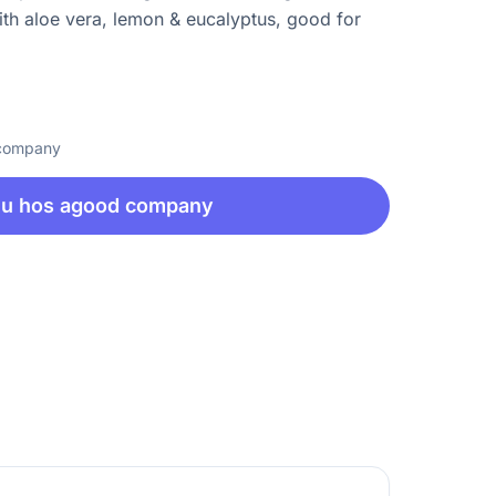
th aloe vera, lemon & eucalyptus, good for
 company
nu hos agood company