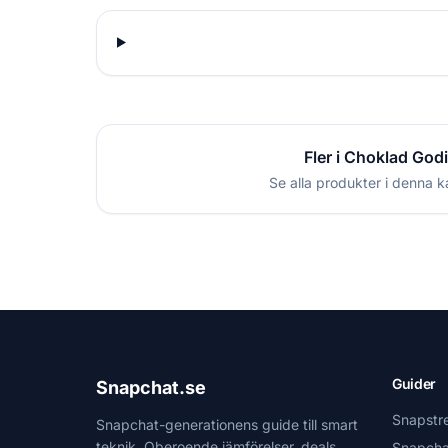
Fler i Choklad God
Se alla produkter i denna k
Guider
Snapchat.se
Snapstr
Snapchat-generationens guide till smart
teknik. Oberoende jämförelser, deals
Snapcha