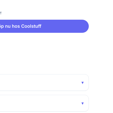
f
p nu hos Coolstuff
▾
▾