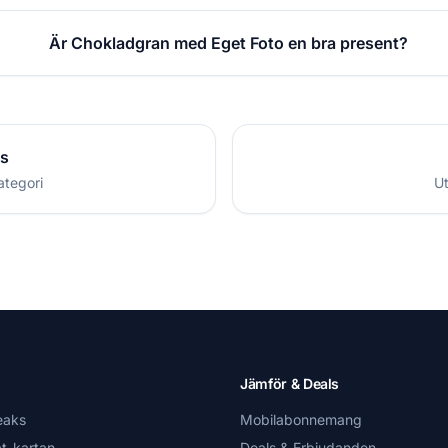
Är Chokladgran med Eget Foto en bra present?
is
ategori
Ut
Jämför & Deals
eaks
Mobilabonnemang
t-kartan
Deals & Erbjudanden