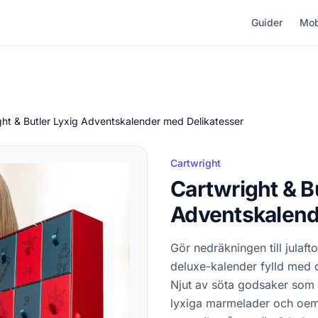
Guider
Mob
ght & Butler Lyxig Adventskalender med Delikatesser
Cartwright
Cartwright & Bu
Adventskalend
Gör nedräkningen till julaf
deluxe-kalender fylld med de
Njut av söta godsaker som 
lyxiga marmelader och oemot