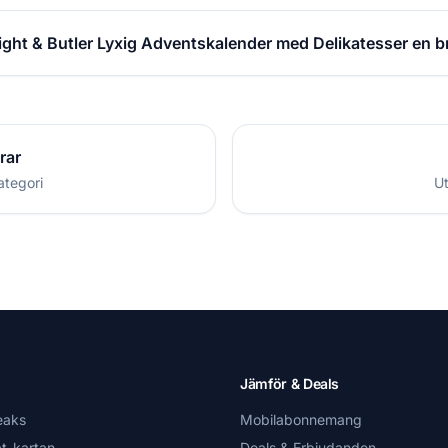
ight & Butler Lyxig Adventskalender med Delikatesser en b
rar
ategori
Ut
Jämför & Deals
eaks
Mobilabonnemang
t-kartan
Deals & Erbjudanden