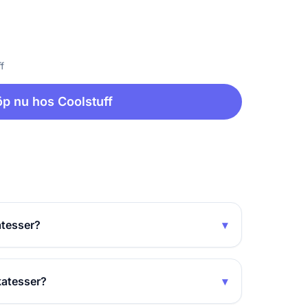
f
p nu hos Coolstuff
atesser?
▾
katesser?
▾