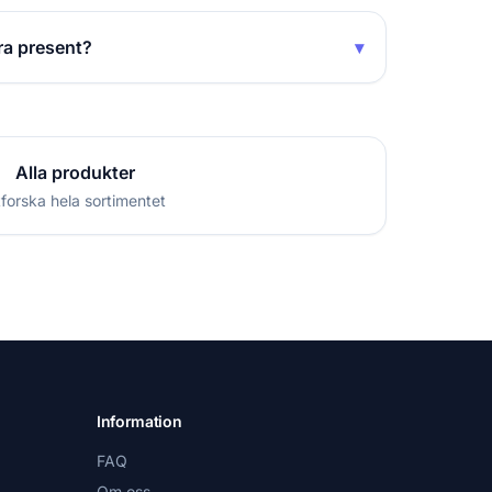
ra present?
▾
Alla produkter
forska hela sortimentet
Information
FAQ
Om oss