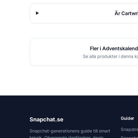
Är Cartwr
Fler i Adventskalend
Se alla produkter i denna k
Guider
Snapchat.se
Snapstr
Snapchat-generationens guide till smart
teknik. Oberoende jämförelser, deals
Snapcha