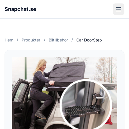
Snapchat.se
Hem
/
Produkter
/
Biltillbehor
/
Car DoorStep