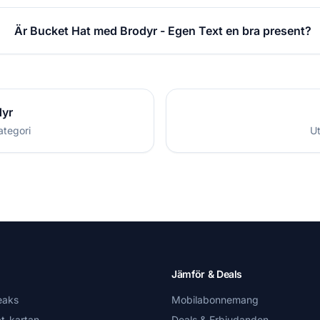
Är Bucket Hat med Brodyr - Egen Text en bra present?
dyr
ategori
Ut
Jämför & Deals
eaks
Mobilabonnemang
t-kartan
Deals & Erbjudanden