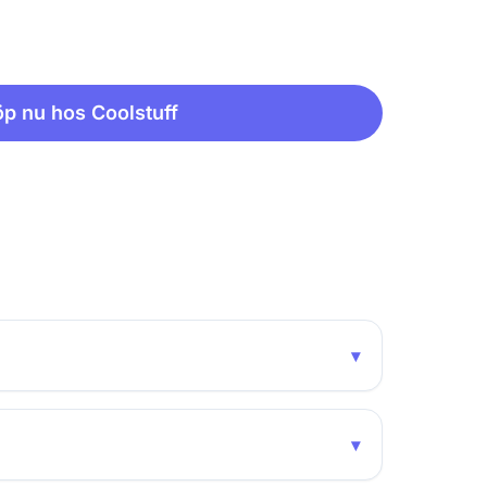
p nu hos Coolstuff
▾
▾