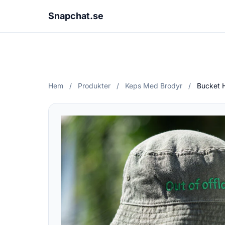
Snapchat.se
Hem
/
Produkter
/
Keps Med Brodyr
/
Bucket 