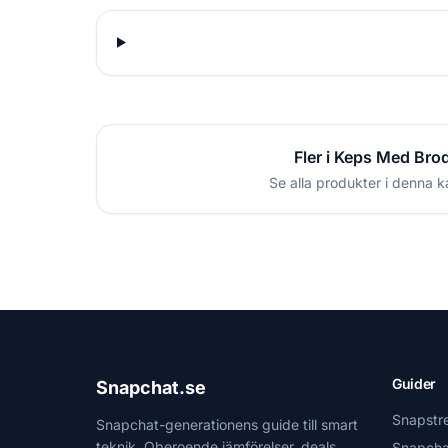
Fler i Keps Med Bro
Se alla produkter i denna k
Guider
Snapchat.se
Snapstr
Snapchat-generationens guide till smart
teknik. Oberoende jämförelser, deals
Snapcha