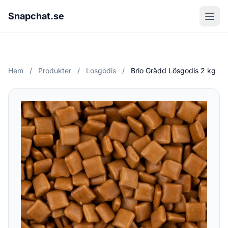
Snapchat.se
Hem
/
Produkter
/
Losgodis
/
Brio Grädd Lösgodis 2 kg