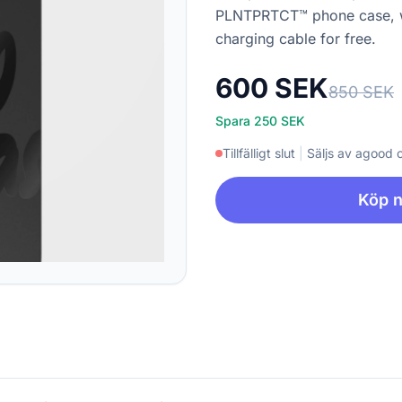
PLNTPRTCT™ phone case, wi
charging cable for free.
600 SEK
850 SEK
Spara 250 SEK
Tillfälligt slut
|
Säljs av agood
Köp 