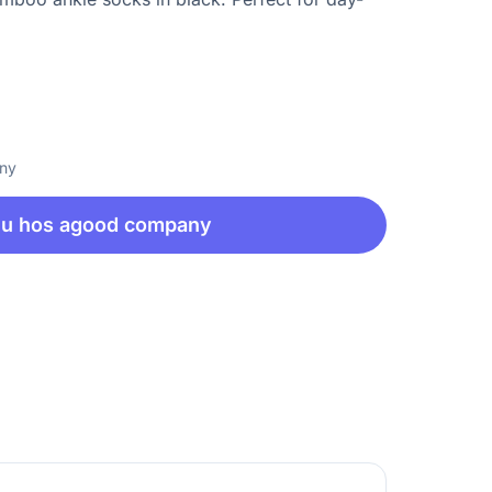
any
nu hos agood company