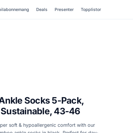
ilabonnemang
Deals
Presenter
Topplistor
Ankle Socks 5-Pack,
& Sustainable, 43-46
uper soft & hypoallergenic comfort with our
mboo ankle socks in black. Perfect for day-