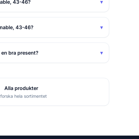
nable, 43-46?
▾
inable, 43-46?
▾
 en bra present?
▾
Alla produkter
forska hela sortimentet