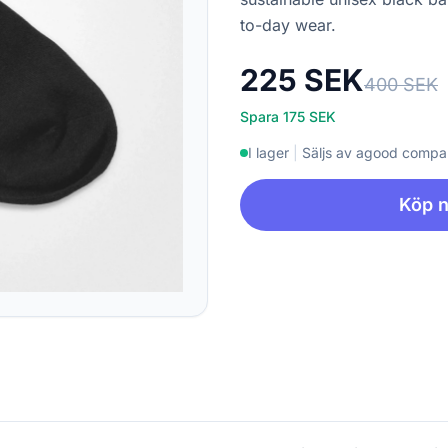
to-day wear.
225 SEK
400 SEK
Spara 175 SEK
I lager
|
Säljs av agood comp
Köp 