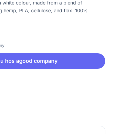
 white colour, made from a blend of
g hemp, PLA, cellulose, and flax. 100%
any
nu hos agood company