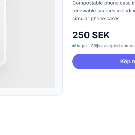
Compostable phone case in
renewable sources includin
circular phone cases.
250 SEK
I lager
|
Säljs av agood comp
Köp 