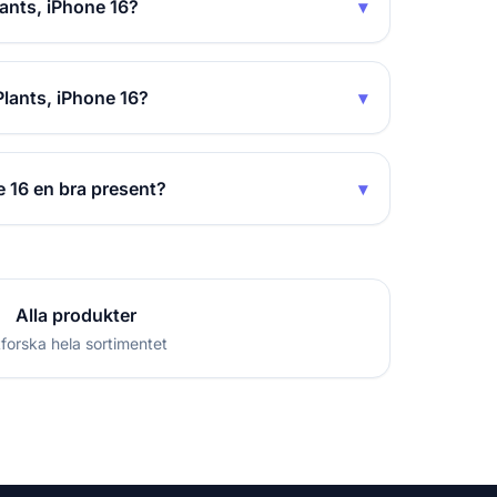
nts, iPhone 16?
▾
lants, iPhone 16?
▾
 16 en bra present?
▾
Alla produkter
forska hela sortimentet