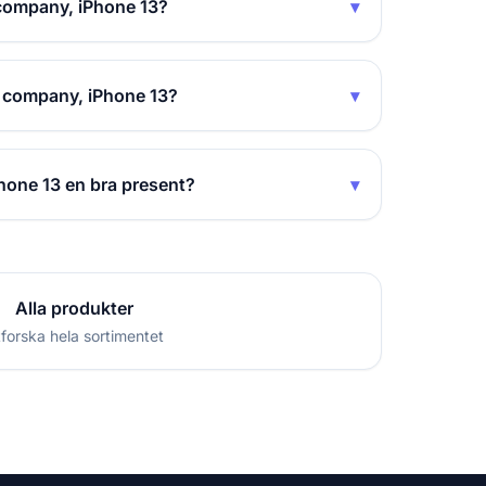
 company, iPhone 13?
▾
d company, iPhone 13?
▾
hone 13 en bra present?
▾
Alla produkter
forska hela sortimentet