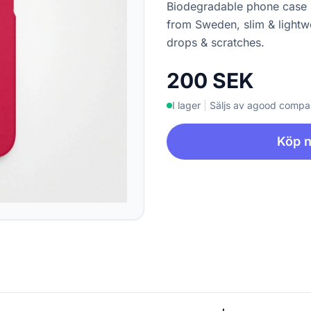
Biodegradable phone case 
from Sweden, slim & lightw
drops & scratches.
200 SEK
I lager
|
Säljs av agood comp
Köp 