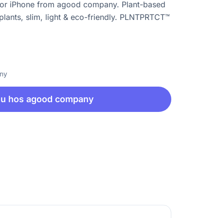
for iPhone from agood company. Plant-based
lants, slim, light & eco-friendly. PLNTPRTCT™
any
nu hos agood company