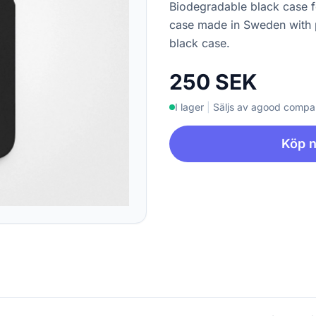
Biodegradable black case 
case made in Sweden with p
black case.
250 SEK
I lager
|
Säljs av agood comp
Köp 