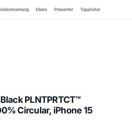
ilabonnemang
Deals
Presenter
Topplistor
e Black PLNTPRTCT™
0% Circular, iPhone 15