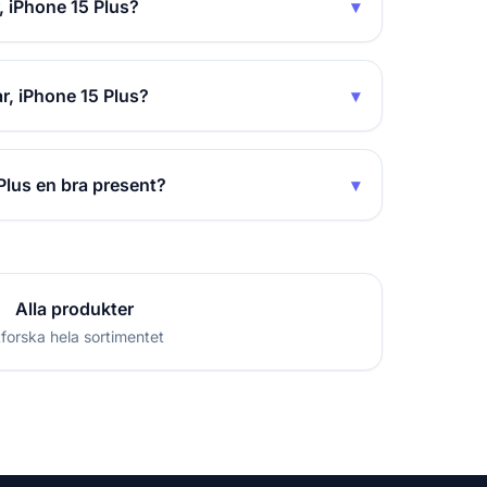
 iPhone 15 Plus?
▾
, iPhone 15 Plus?
▾
lus en bra present?
▾
Alla produkter
forska hela sortimentet