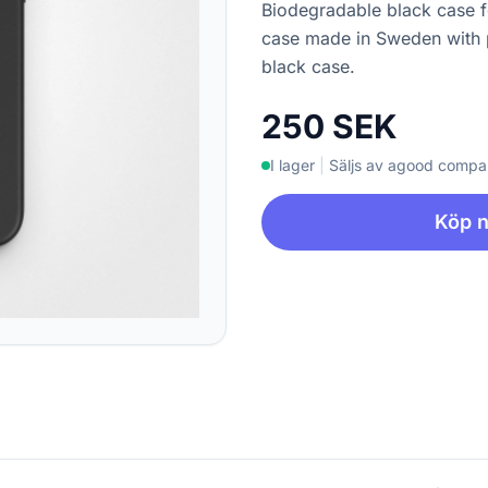
Biodegradable black case 
case made in Sweden with p
black case.
250 SEK
I lager
|
Säljs av agood comp
Köp 