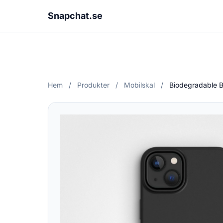
Snapchat.se
Hem
/
Produkter
/
Mobilskal
/
Biodegradable B