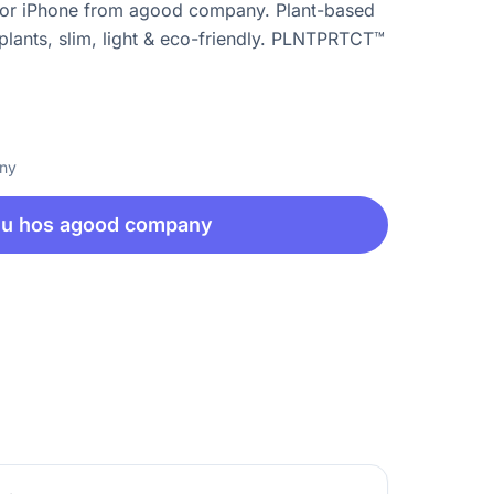
for iPhone from agood company. Plant-based
lants, slim, light & eco-friendly. PLNTPRTCT™
any
nu hos agood company