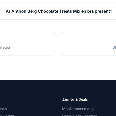
Är Anthon Berg Chocolate Treats Mix en bra present?
g
ategori
Ut
Jämför & Deals
eaks
Mobilabonnemang
t-kartan
Deals & Erbjudanden