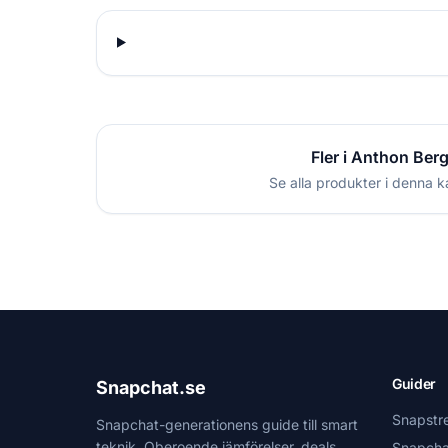
Fler i Anthon Ber
Se alla produkter i denna k
Guider
Snapchat.se
Snapstr
Snapchat-generationens guide till smart
teknik. Oberoende jämförelser, deals
Snapcha