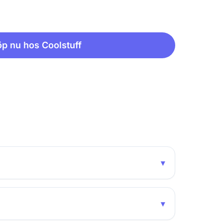
p nu hos Coolstuff
▾
▾