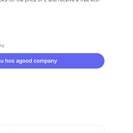
any
nu hos agood company