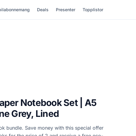
ilabonnemang
Deals
Presenter
Topplistor
aper Notebook Set | A5
ne Grey, Lined
k bundle. Save money with this special offer
ks for the price of 2 and receive a free eco-