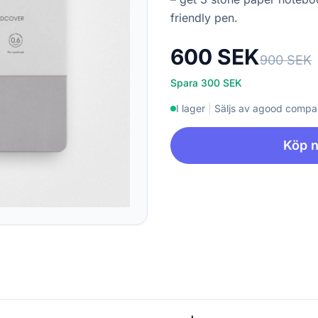
friendly pen.
600 SEK
900 SEK
Spara 300 SEK
I lager
|
Säljs av agood comp
Köp 