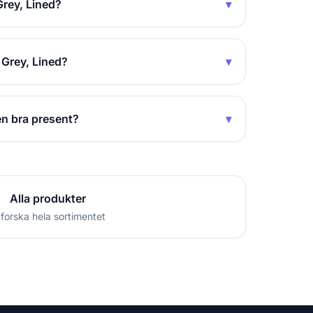
Grey, Lined?
▾
 Grey, Lined?
▾
en bra present?
▾
Alla produkter
forska hela sortimentet