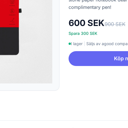
complimentary pen!
600 SEK
900 SEK
Spara 300 SEK
I lager
|
Säljs av agood comp
Köp 