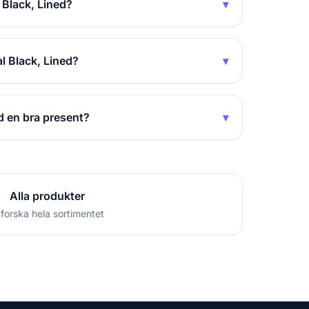
Black, Lined?
▾
l Black, Lined?
▾
 en bra present?
▾
Alla produkter
forska hela sortimentet