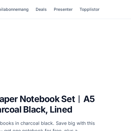
ilabonnemang
Deals
Presenter
Topplistor
Paper Notebook Set︱A5
rcoal Black, Lined
books in charcoal black. Save big with this
– get one notebook for free, plus a