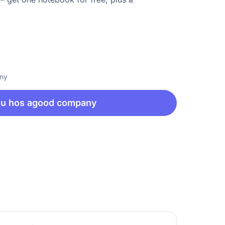
any
nu hos agood company