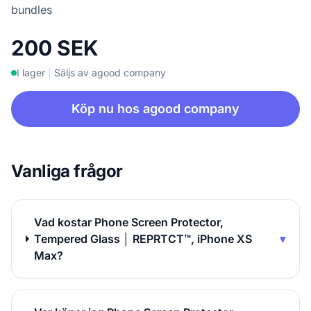
bundles
200 SEK
I lager
|
Säljs av agood company
Köp nu hos agood company
Vanliga frågor
Vad kostar Phone Screen Protector,
Tempered Glass │ REPRTCT™, iPhone XS
▾
Max?