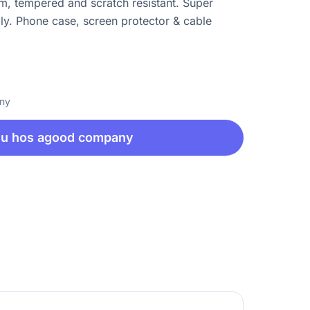
im, tempered and scratch resistant. Super
ly. Phone case, screen protector & cable
any
nu hos agood company