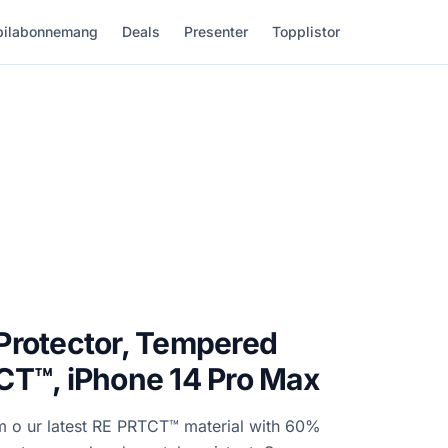
ilabonnemang
Deals
Presenter
Topplistor
Protector, Tempered
CT™, iPhone 14 Pro Max
m o ur latest RE PRTCT™ material with 60%