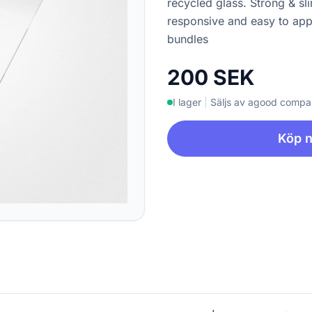
recycled glass. Strong & sl
responsive and easy to app
bundles
200 SEK
I lager
|
Säljs av agood comp
Köp 