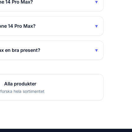
ne 14 Pro Max?
▾
one 14 Pro Max?
▾
x en bra present?
▾
Alla produkter
forska hela sortimentet