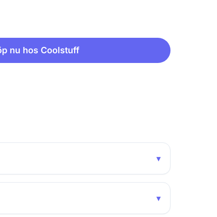
p nu hos Coolstuff
▾
▾