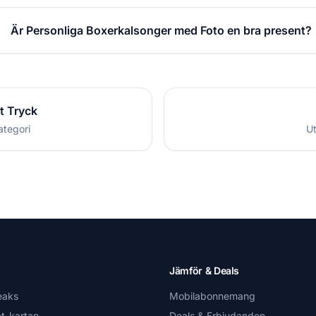
Är Personliga Boxerkalsonger med Foto en bra present?
t Tryck
ategori
Ut
Jämför & Deals
eaks
Mobilabonnemang
t-kartan
Deals & Erbjudanden