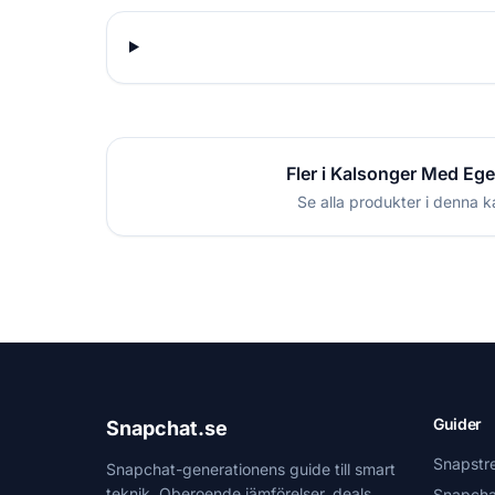
Fler i Kalsonger Med Ege
Se alla produkter i denna k
Guider
Snapchat.se
Snapstr
Snapchat-generationens guide till smart
teknik. Oberoende jämförelser, deals
Snapcha