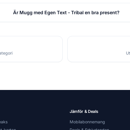
Är Mugg med Egen Text - Tribal en bra present?
ategori
Ut
Jämför & Deals
eaks
Mobilabonnemang
t-kartan
Deals & Erbjudanden