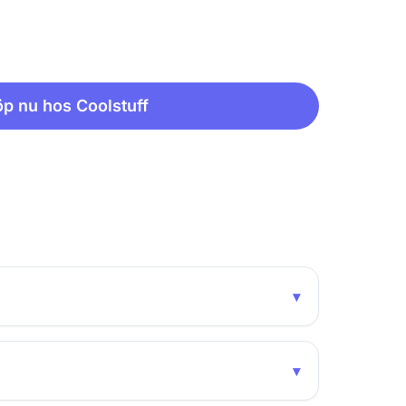
p nu hos Coolstuff
▾
▾