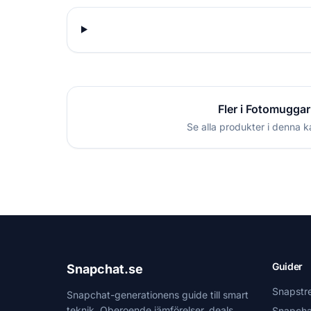
Fler i Fotomuggar
Se alla produkter i denna k
Guider
Snapchat.se
Snapstr
Snapchat-generationens guide till smart
teknik. Oberoende jämförelser, deals
Snapcha