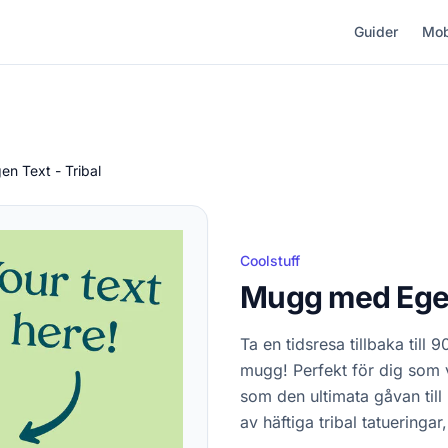
Guider
Mob
n Text - Tribal
Coolstuff
Mugg med Egen 
Ta en tidsresa tillbaka till
mugg! Perfekt för dig som vil
som den ultimata gåvan til
av häftiga tribal tatueringa