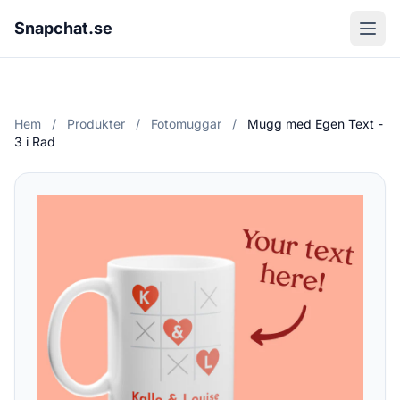
Snapchat.se
Hem
/
Produkter
/
Fotomuggar
/
Mugg med Egen Text -
3 i Rad