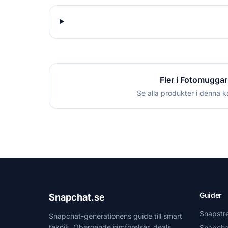
Fler i Fotomuggar
Se alla produkter i denna k
Guider
Snapchat.se
Snapstr
Snapchat-generationens guide till smart
teknik. Oberoende jämförelser, deals
Snapcha