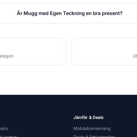
Är Mugg med Egen Teckning en bra present?
ategori
Ut
Jämför & Deals
eaks
Mobilabonnemang
t-kartan
Deals & Erbjudanden