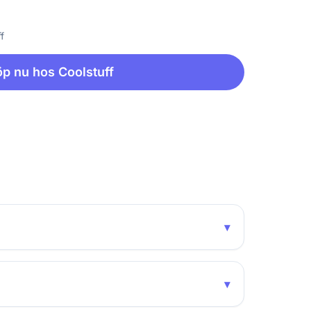
f
p nu hos Coolstuff
▾
▾