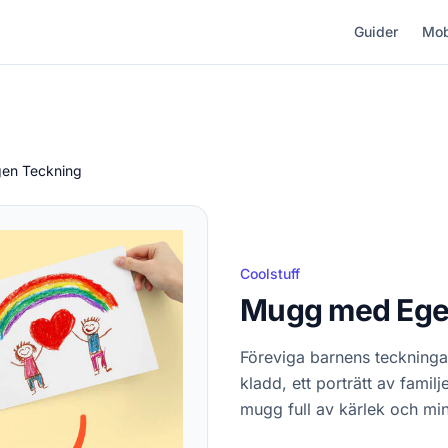
Guider
Mob
en Teckning
Coolstuff
Mugg med Ege
Föreviga barnens teckningar
kladd, ett porträtt av familj
mugg full av kärlek och mi