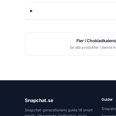
Fler i Chokladkalen
Se alla produkter i denna k
Guider
Snapchat.se
Snapstr
Snapchat-generationens guide till smart
teknik. Oberoende jämförelser, deals
Snapcha