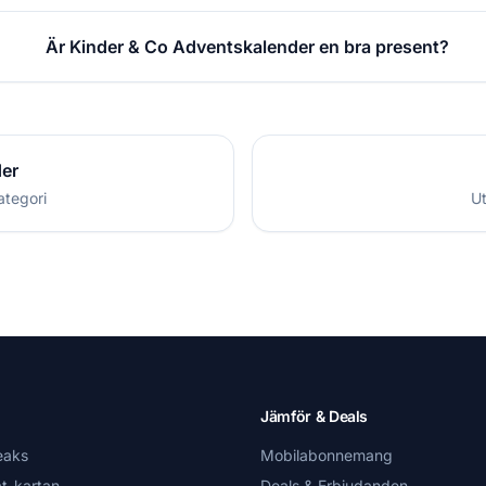
Är Kinder & Co Adventskalender en bra present?
der
ategori
Ut
Jämför & Deals
eaks
Mobilabonnemang
t-kartan
Deals & Erbjudanden