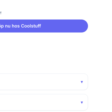
f
p nu hos Coolstuff
▾
▾