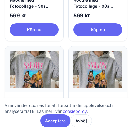
Hoodie med
Hoodie med
Fotocollage - 90s
Fotocollage - 90s
Design
Design
569 kr
569 kr
Köp nu
Köp nu
Hoodie med
Hoodie med
Vi använder cookies för att förbättra din upplevelse och
Fotocollage - 90s
Fotocollage - 90s
analysera trafik. Läs mer i vår
cookiepolicy
.
Design
Design
569 kr
569 kr
Acceptera
Avböj
Köp nu
Köp nu