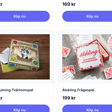
kr
169 kr
Köp nu
Köp nu
lutning Tvärtomspel
Älskling Frågespel
kr
199 kr
Köp nu
Köp nu