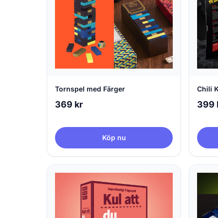
Chili 
Tornspel med Färger
399 
369 kr
Köp nu