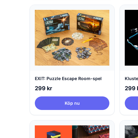
EXIT: Puzzle Escape Room-spel
Klust
299 kr
299 
Köp nu