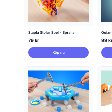
Stapla Stolar Spel - Spralla
Quizn
79 kr
99 k
Köp nu