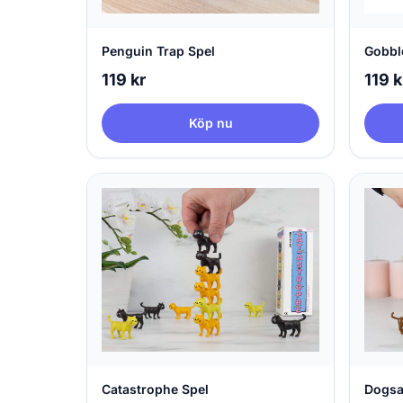
Penguin Trap Spel
Gobbl
119 kr
119 k
Köp nu
Catastrophe Spel
Dogsa