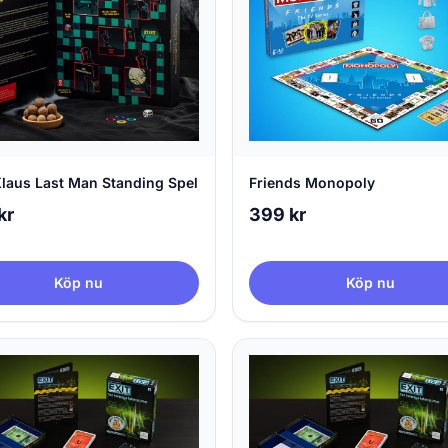
Klaus Last Man Standing Spel
Friends Monopoly
kr
399 kr
Köp nu
Köp nu