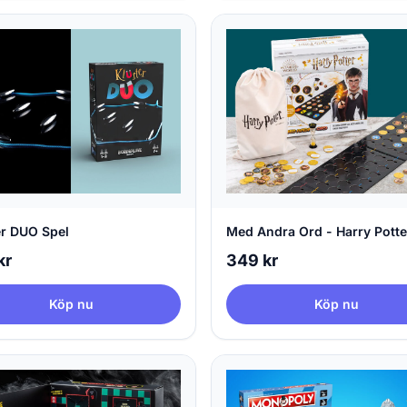
er DUO Spel
Med Andra Ord - Harry Potte
kr
349 kr
Köp nu
Köp nu