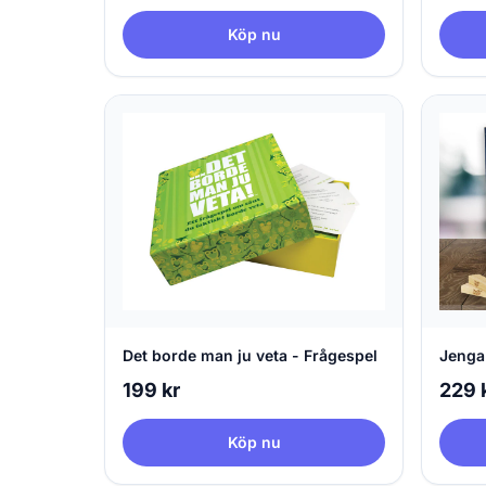
Köp nu
Det borde man ju veta - Frågespel
Jenga
199 kr
229 
Köp nu