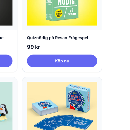
pel
Quiznödig på Resan Frågespel
99 kr
Köp nu