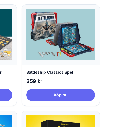
r
Battleship Classics Spel
359 kr
Köp nu