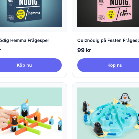
ödig Hemma Frågespel
Quiznödig på Festen Fråges
r
99 kr
Köp nu
Köp nu