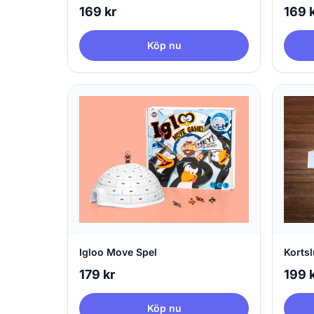
169 kr
169 
Köp nu
Igloo Move Spel
Korts
179 kr
199 
Köp nu