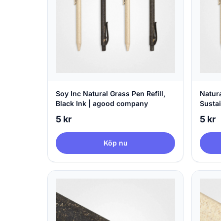
Soy Inc Natural Grass Pen Refill,
Natura
Black Ink | agood company
Sustai
5 kr
5 kr
Köp nu