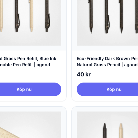
l Grass Pen Refill, Blue Ink
Eco-Friendly Dark Brown Pen
nable Pen Refill | agood
Natural Grass Pencil | agood
company
40 kr
Köp nu
Köp nu