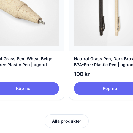
al Grass Pen, Wheat Beige
Natural Grass Pen, Dark Br
ree Plastic Pen | agood
BPA-Free Plastic Pen | agoo
any
company
r
100 kr
Köp nu
Köp nu
Alla produkter