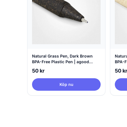
Natural Grass Pen, Dark Brown
Natur
BPA-Free Plastic Pen | agood
BPA-F
company
comp
50 kr
50 k
Köp nu