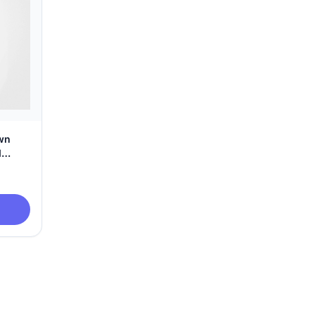
own
d