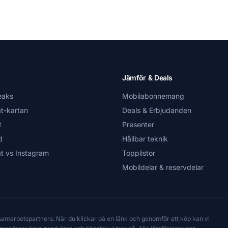
Jämför & Deals
eaks
Mobilabonnemang
t-kartan
Deals & Erbjudanden
t
Presenter
d
Hållbar teknik
t vs Instagram
Topplistor
Mobildelar & reservdelar
 samarbetspartners. När du klickar på en länk och genomför ett köp kan vi