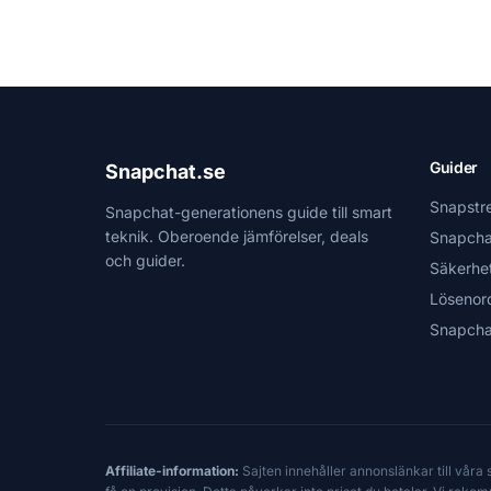
Guider
Snapchat.se
Snapstr
Snapchat-generationens guide till smart
teknik. Oberoende jämförelser, deals
Snapcha
och guider.
Säkerhe
Lösenor
Snapcha
Affiliate-information:
Sajten innehåller annonslänkar till våra