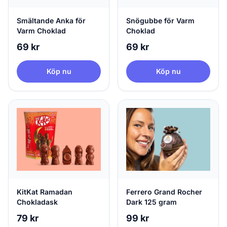
Smältande Anka för
Snögubbe för Varm
Varm Choklad
Choklad
69 kr
69 kr
Köp nu
Köp nu
KitKat Ramadan
Ferrero Grand Rocher
Chokladask
Dark 125 gram
79 kr
99 kr