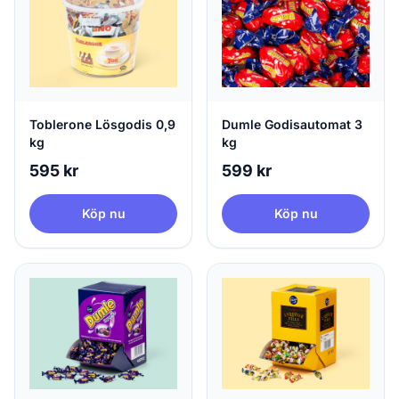
Toblerone Lösgodis 0,9
Dumle Godisautomat 3
kg
kg
595 kr
599 kr
Köp nu
Köp nu