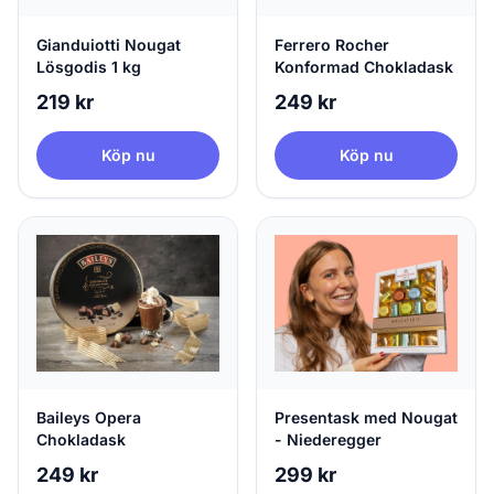
Gianduiotti Nougat
Ferrero Rocher
Lösgodis 1 kg
Konformad Chokladask
219 kr
249 kr
Köp nu
Köp nu
Baileys Opera
Presentask med Nougat
Chokladask
- Niederegger
249 kr
299 kr