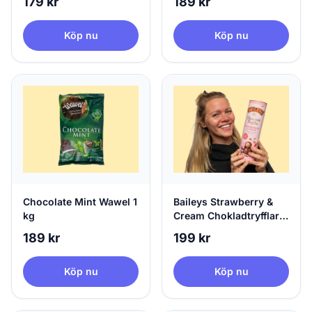
179 kr
189 kr
Köp nu
Köp nu
Chocolate Mint Wawel 1
Baileys Strawberry &
kg
Cream Chokladtryfflar i
Tub
189 kr
199 kr
Köp nu
Köp nu