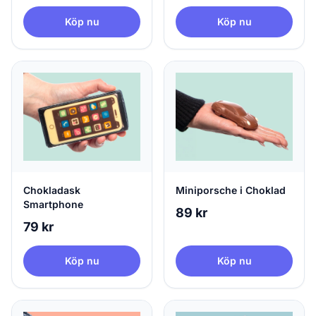
Köp nu
Köp nu
Chokladask
Miniporsche i Choklad
Smartphone
89 kr
79 kr
Köp nu
Köp nu