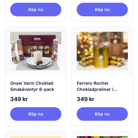
Köp nu
Köp nu
Gnaw Varm Choklad
Ferrero Rocher
Smakäventyr 8-pack
Chokladpraliner i
Plåtburk
349 kr
349 kr
Köp nu
Köp nu