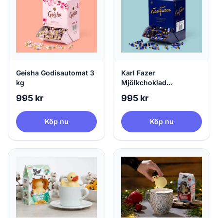
Geisha Godisautomat 3
Karl Fazer
kg
Mjölkchoklad
Godisautomat 3 kg
995 kr
995 kr
Köp nu
Köp nu