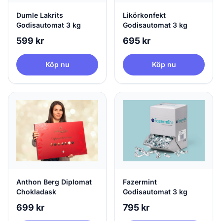
Dumle Lakrits
Likörkonfekt
Godisautomat 3 kg
Godisautomat 3 kg
599 kr
695 kr
Köp nu
Köp nu
Anthon Berg Diplomat
Fazermint
Chokladask
Godisautomat 3 kg
699 kr
795 kr