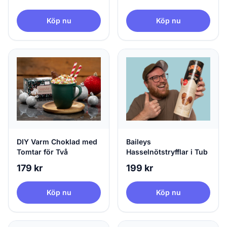
Köp nu
Köp nu
DIY Varm Choklad med
Baileys
Tomtar för Två
Hasselnötstryfflar i Tub
179 kr
199 kr
Köp nu
Köp nu