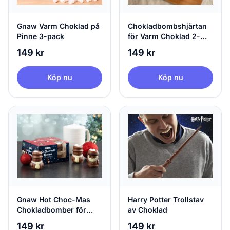
Gnaw Varm Choklad på
Chokladbombshjärtan
Pinne 3-pack
för Varm Choklad 2-
pack
149 kr
149 kr
Köp nu
Köp nu
Gnaw Hot Choc-Mas
Harry Potter Trollstav
Chokladbomber för
av Choklad
Varm Choklad
149 kr
149 kr