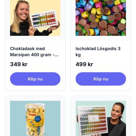
Chokladask med
Ischoklad Lösgodis 3
Marsipan 400 gram -
kg
Niederegger
349 kr
499 kr
Köp nu
Köp nu