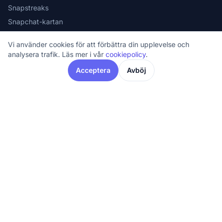
Snapstreaks
Snapchat-kartan
Säkerhet
Vi använder cookies för att förbättra din upplevelse och
Lösenord
analysera trafik. Läs mer i vår
cookiepolicy
.
Snapchat vs Instagram
Acceptera
Avböj
Jämför & Deals
Mobilabonnemang
Deals & Erbjudanden
Presenter
Hållbar teknik
Topplistor
Mobildelar & reservdelar
Information
FAQ