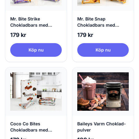
Mr. Bite Strike
Mr. Bite Snap
Chokladbars med
Chokladbars med
Hasselnöt 24-pack
Hasselnötsfyllning 24-
179 kr
179 kr
pack
Köp nu
Köp nu
Coco Co Bites
Baileys Varm Choklad-
Chokladbars med
pulver
Kokos 24-pack