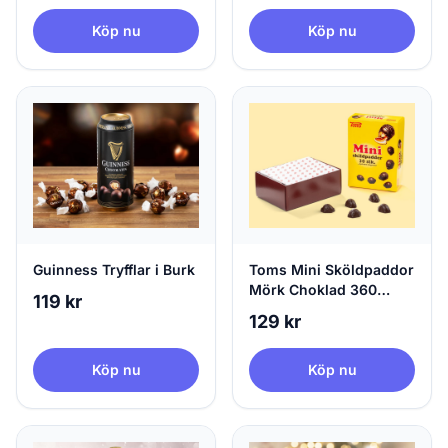
Köp nu
Köp nu
Guinness Tryfflar i Burk
Toms Mini Sköldpaddor
Mörk Choklad 360
119 kr
gram
129 kr
Köp nu
Köp nu