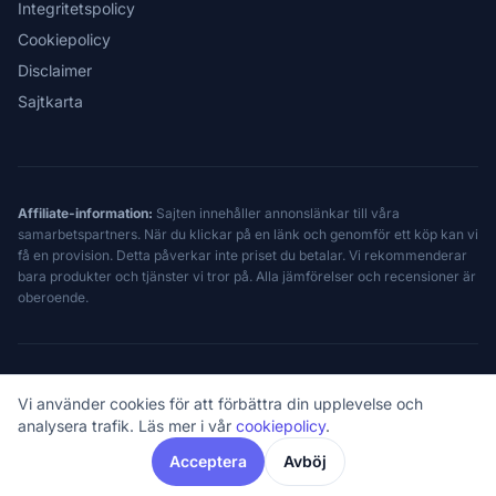
Integritetspolicy
Cookiepolicy
Disclaimer
Sajtkarta
Affiliate-information:
Sajten innehåller annonslänkar till våra
samarbetspartners. När du klickar på en länk och genomför ett köp kan vi
få en provision. Detta påverkar inte priset du betalar. Vi rekommenderar
bara produkter och tjänster vi tror på. Alla jämförelser och recensioner är
oberoende.
© 2026 Snapchat.se - Oberoende sedan 2024. Ej associerad med Snap
Vi använder cookies för att förbättra din upplevelse och
Inc.
Snapchat® är ett registrerat varumärke tillhörande Snap Inc.
analysera trafik. Läs mer i vår
cookiepolicy
.
Acceptera
Avböj