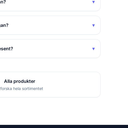
an?
▾
egan?
▾
resent?
▾
Alla produkter
forska hela sortimentet