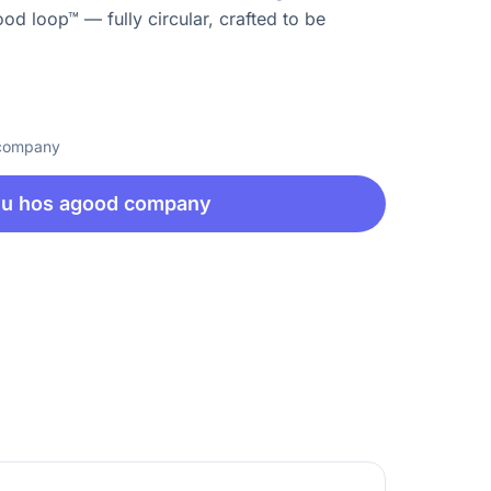
od loop™ — fully circular, crafted to be
 company
nu hos agood company