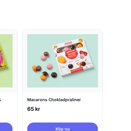
&
Macarons Chokladpraliner
65 kr
Köp nu