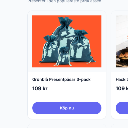
Presenter i den populäraste prisklassen
Grönblå Presentpåsar 3-pack
Hackit
109 kr
109 
Köp nu