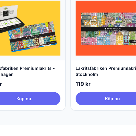
sfabriken Premiumlakrits -
Lakritsfabriken Premiumlakri
nhagen
Stockholm
r
119 kr
Köp nu
Köp nu