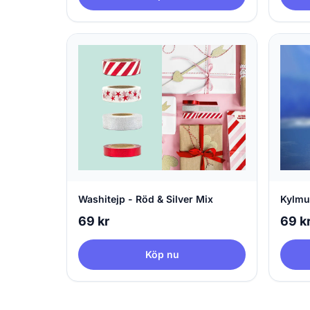
Washitejp - Röd & Silver Mix
Kylmu
69 kr
69 k
Köp nu