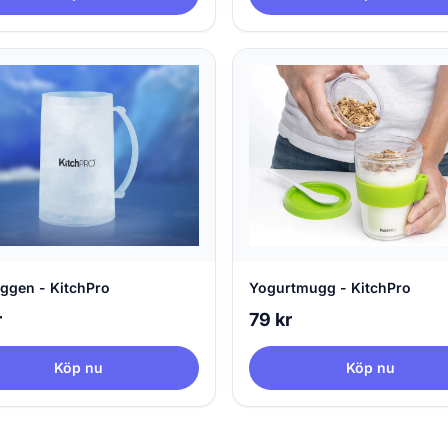
ggen - KitchPro
Yogurtmugg - KitchPro
r
79 kr
Köp nu
Köp nu