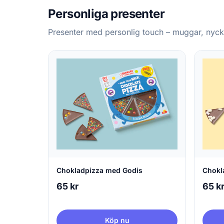
Personliga presenter
Presenter med personlig touch – muggar, nyck
Chokladpizza med Godis
Chokl
65 kr
65 k
Köp nu