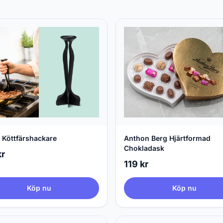
 Köttfärshackare
Anthon Berg Hjärtformad
Chokladask
kr
119 kr
Köp nu
Köp nu