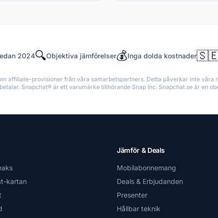
🔍
💰
🇸
sedan 2024
Objektiva jämförelser
Inga dolda kostnader
nom affiliate-provisioner från våra samarbetspartners. Detta påverkar inte vår
u betalar. Snapchat® är ett varumärke tillhörande Snap Inc. Snapchat.se är en o
Jämför & Deals
eaks
Mobilabonnemang
t-kartan
Deals & Erbjudanden
t
Presenter
d
Hållbar teknik