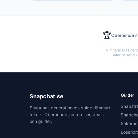
🏆
Oberoende 
Vi finansieras ge
eller priset d
Guider
Snapchat.se
Snapstr
Snapchat-generationens guide till smart
teknik. Oberoende jämförelser, deals
Snapcha
och guider.
Säkerhe
Lösenor