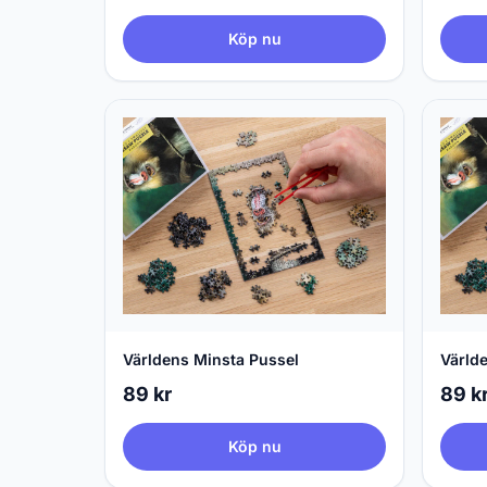
Köp nu
Världens Minsta Pussel
Värld
89 kr
89 k
Köp nu