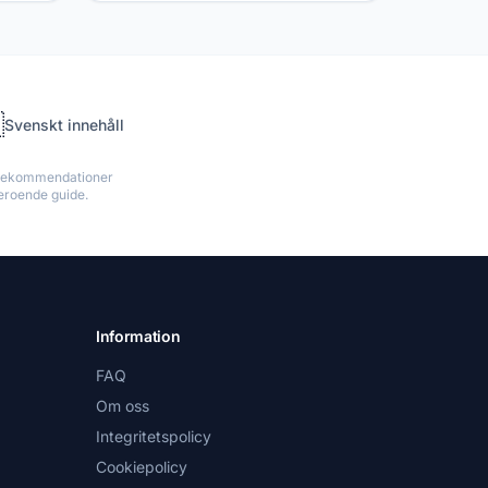

Svenskt innehåll
a rekommendationer
beroende guide.
Information
FAQ
Om oss
Integritetspolicy
Cookiepolicy