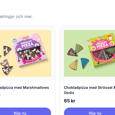
elringar och mer.
adpizza med Marshmallows
Chokladpizza med Strössel 
Godis
r
65 kr
Köp nu
Köp nu