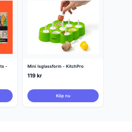
ts -
Mini Isglassform - KitchPro
119 kr
Köp nu