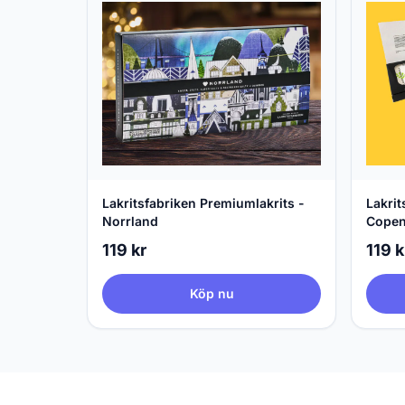
Lakritsfabriken Premiumlakrits -
Lakrit
Norrland
Cope
119 kr
119 k
Köp nu